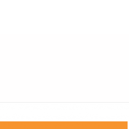
mo fa male (anche al prosecco)
Articoli, Idee e Riflessio