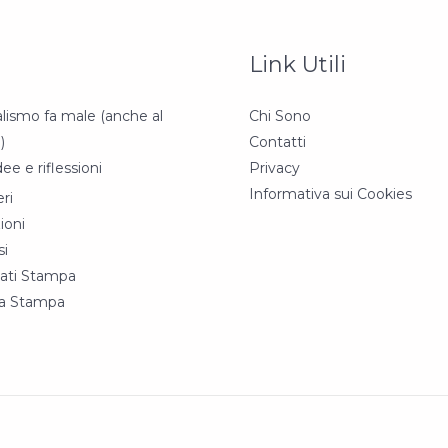
Link Utili
alismo fa male (anche al
Chi Sono
)
Contatti
idee e riflessioni
Privacy
Informativa sui Cookies
ri
ioni
si
ati Stampa
a Stampa