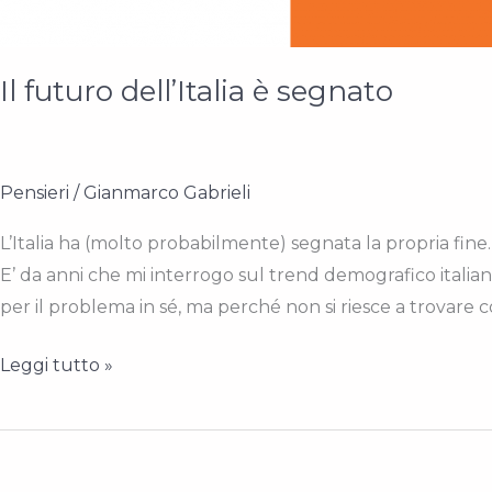
Il futuro dell’Italia è segnato
Pensieri
/
Gianmarco Gabrieli
L’Italia ha (molto probabilmente) segnata la propria fine.
E’ da anni che mi interrogo sul trend demografico italia
per il problema in sé, ma perché non si riesce a trovare 
Il
Leggi tutto »
futuro
dell’Italia
è
segnato