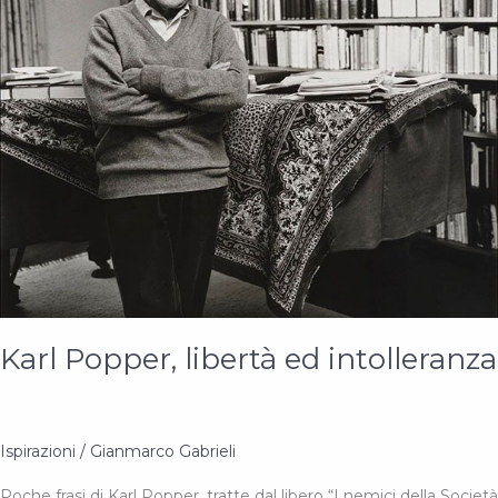
Karl Popper, libertà ed intolleranza
Ispirazioni
/
Gianmarco Gabrieli
Poche frasi di Karl Popper, tratte dal libero “I nemici della Società