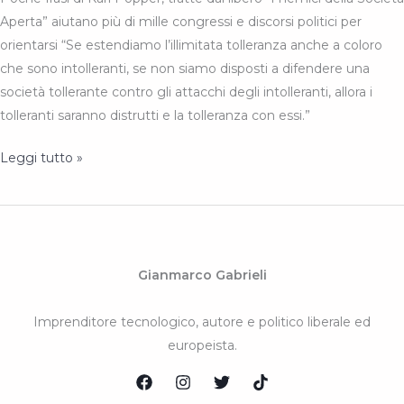
Aperta” aiutano più di mille congressi e discorsi politici per
orientarsi “Se estendiamo l’illimitata tolleranza anche a coloro
che sono intolleranti, se non siamo disposti a difendere una
società tollerante contro gli attacchi degli intolleranti, allora i
tolleranti saranno distrutti e la tolleranza con essi.”
Karl
Leggi tutto »
Popper,
libertà
ed
intolleranza
Gianmarco Gabrieli
Imprenditore tecnologico, autore e politico liberale ed
europeista.