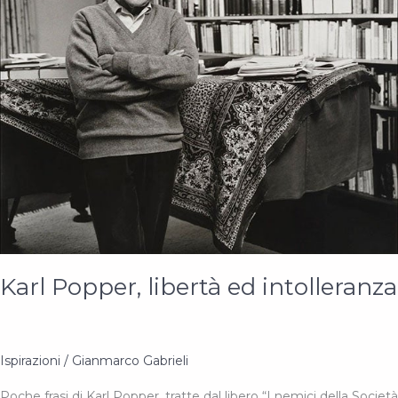
Karl Popper, libertà ed intolleranza
Ispirazioni
/
Gianmarco Gabrieli
Poche frasi di Karl Popper, tratte dal libero “I nemici della Società