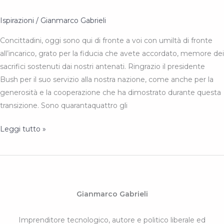
Ispirazioni
/
Gianmarco Gabrieli
Concittadini, oggi sono qui di fronte a voi con umiltà di fronte
all’incarico, grato per la fiducia che avete accordato, memore dei
sacrifici sostenuti dai nostri antenati. Ringrazio il presidente
Bush per il suo servizio alla nostra nazione, come anche per la
generosità e la cooperazione che ha dimostrato durante questa
transizione. Sono quarantaquattro gli
Barack
Leggi tutto »
Obama
–
discorso
di
insediamento
Gianmarco Gabrieli
2009
Imprenditore tecnologico, autore e politico liberale ed