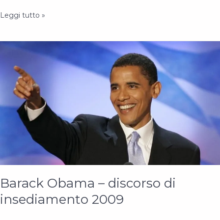
#InternetDay,
Leggi tutto »
#Liberismo
e
#Liberalismo
Barack Obama – discorso di
insediamento 2009