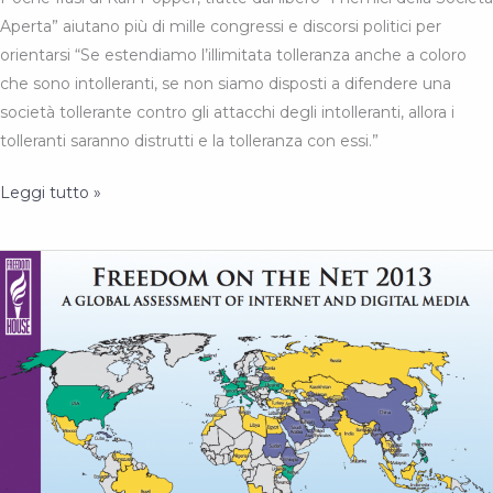
Aperta” aiutano più di mille congressi e discorsi politici per
orientarsi “Se estendiamo l’illimitata tolleranza anche a coloro
che sono intolleranti, se non siamo disposti a difendere una
società tollerante contro gli attacchi degli intolleranti, allora i
tolleranti saranno distrutti e la tolleranza con essi.”
Karl
Leggi tutto »
Popper,
libertà
ed
intolleranza